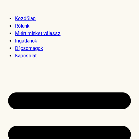
Skip
to
Kezdőlap
content
Rólunk
Miért minket válassz
Ingatlanok
Díjcsomagok
Kapcsolat