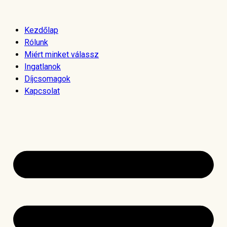
Skip
to
Kezdőlap
content
Rólunk
Miért minket válassz
Ingatlanok
Díjcsomagok
Kapcsolat